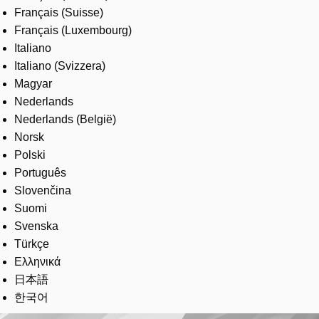
Français (Suisse)
Français (Luxembourg)
Italiano
Italiano (Svizzera)
Magyar
Nederlands
Nederlands (België)
Norsk
Polski
Português
Slovenčina
Suomi
Svenska
Türkçe
Ελληνικά
日本語
한국어