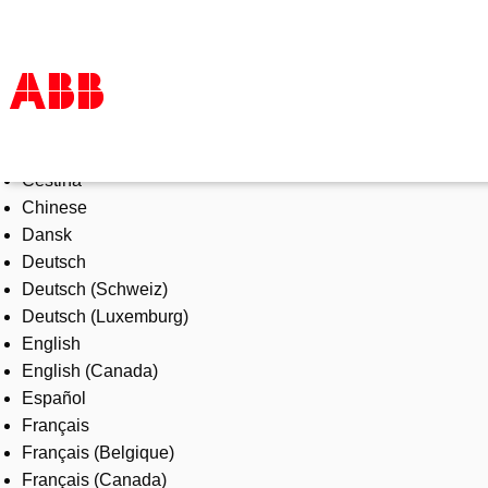
Select Language
Products & Solutions
Čeština
Industries
Chinese
Services
Dansk
About us
Deutsch
Where to buy
Deutsch (Schweiz)
Contact us
Deutsch (Luxemburg)
Careers
English
English (Canada)
Español
Français
Français (Belgique)
Français (Canada)