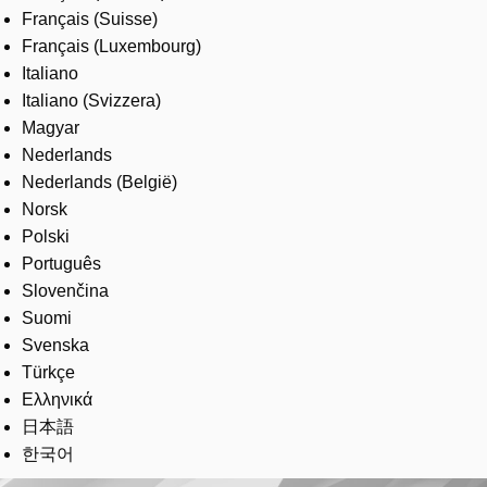
Français (Suisse)
Français (Luxembourg)
Italiano
Italiano (Svizzera)
Magyar
Nederlands
Nederlands (België)
Norsk
Polski
Português
Slovenčina
Suomi
Svenska
Türkçe
Ελληνικά
日本語
한국어