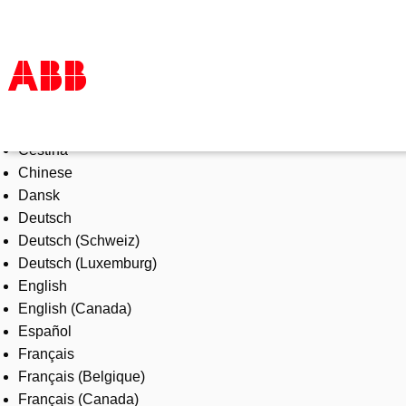
Select Language
Products & Solutions
Čeština
Industries
Chinese
Services
Dansk
About us
Deutsch
Where to buy
Deutsch (Schweiz)
Contact us
Deutsch (Luxemburg)
Careers
English
English (Canada)
Español
Français
Français (Belgique)
Français (Canada)