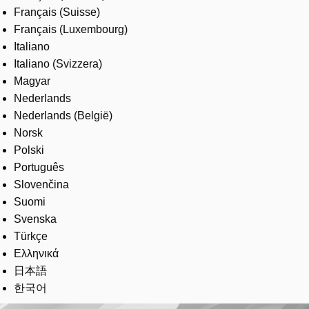
Français (Suisse)
Français (Luxembourg)
Italiano
Italiano (Svizzera)
Magyar
Nederlands
Nederlands (België)
Norsk
Polski
Português
Slovenčina
Suomi
Svenska
Türkçe
Ελληνικά
日本語
한국어