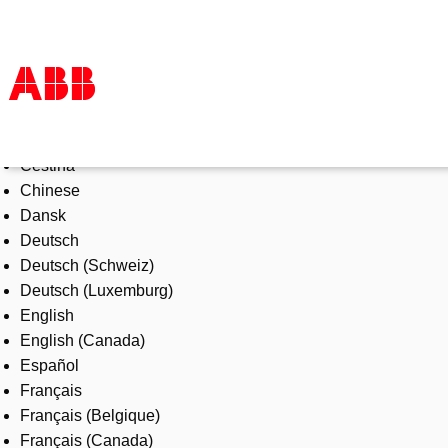
Select Language
Products & Solutions
Čeština
Industries
Chinese
Services
Dansk
About us
Deutsch
Where to buy
Deutsch (Schweiz)
Contact us
Deutsch (Luxemburg)
Careers
English
English (Canada)
Español
Français
Français (Belgique)
Français (Canada)