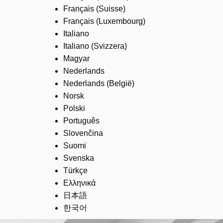
Français (Suisse)
Français (Luxembourg)
Italiano
Italiano (Svizzera)
Magyar
Nederlands
Nederlands (België)
Norsk
Polski
Português
Slovenčina
Suomi
Svenska
Türkçe
Ελληνικά
日本語
한국어