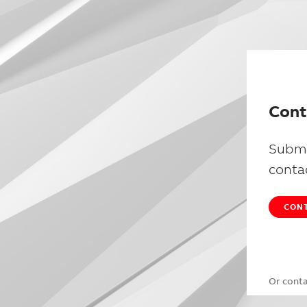
Cont
Submi
conta
CONT
Or cont