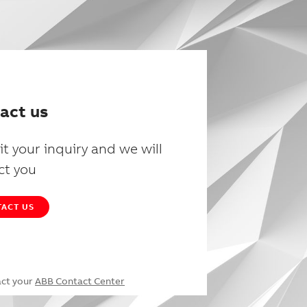
act us
t your inquiry and we will
ct you
ACT US
act your
ABB Contact Center