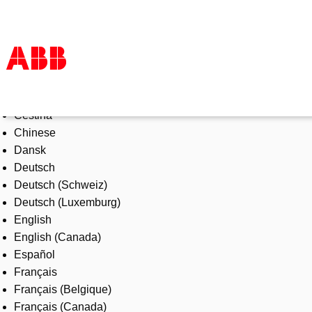
Select Language
Products & Solutions
Čeština
Industries
Chinese
Services
Dansk
About us
Deutsch
Where to buy
Deutsch (Schweiz)
Contact us
Deutsch (Luxemburg)
Careers
English
English (Canada)
Español
Français
Français (Belgique)
Français (Canada)