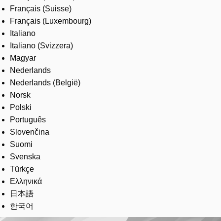
Français (Suisse)
Français (Luxembourg)
Italiano
Italiano (Svizzera)
Magyar
Nederlands
Nederlands (België)
Norsk
Polski
Português
Slovenčina
Suomi
Svenska
Türkçe
Ελληνικά
日本語
한국어