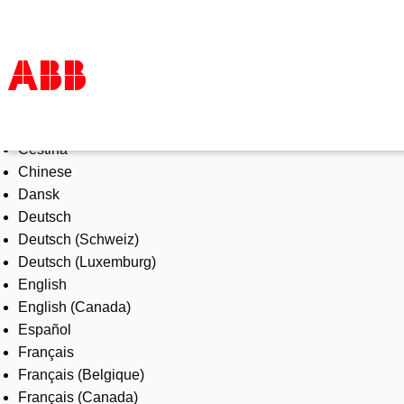
Select Language
Products & Solutions
Čeština
Industries
Chinese
Services
Dansk
About us
Deutsch
Where to buy
Deutsch (Schweiz)
Contact us
Deutsch (Luxemburg)
Careers
English
English (Canada)
Español
Français
Français (Belgique)
Français (Canada)