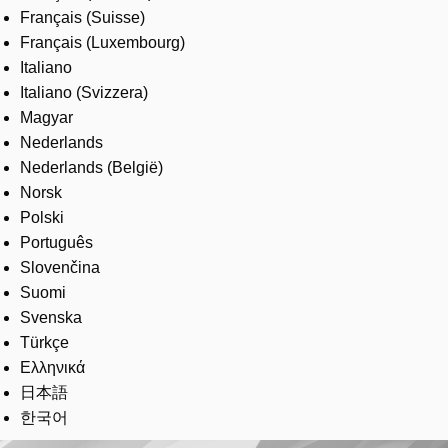
Français (Suisse)
Français (Luxembourg)
Italiano
Italiano (Svizzera)
Magyar
Nederlands
Nederlands (België)
Norsk
Polski
Português
Slovenčina
Suomi
Svenska
Türkçe
Ελληνικά
日本語
한국어