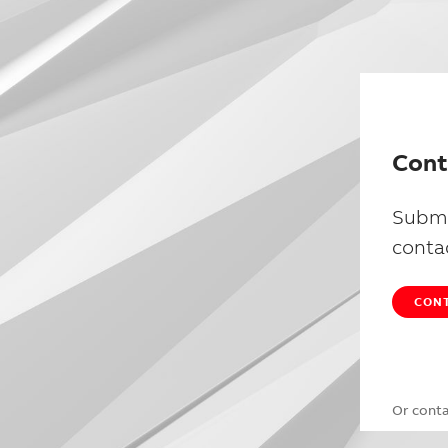
Cont
Submi
conta
CONT
Or cont