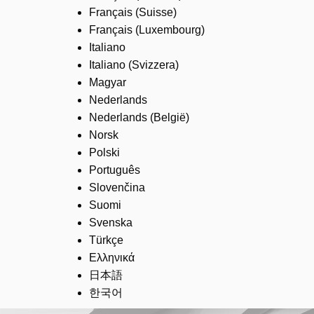
Français (Suisse)
Français (Luxembourg)
Italiano
Italiano (Svizzera)
Magyar
Nederlands
Nederlands (België)
Norsk
Polski
Português
Slovenčina
Suomi
Svenska
Türkçe
Ελληνικά
日本語
한국어