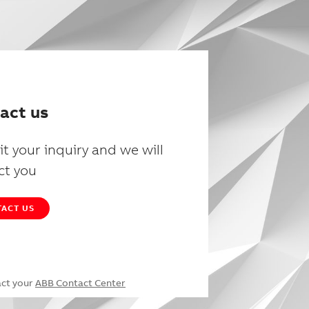
act us
t your inquiry and we will
ct you
ACT US
act your
ABB Contact Center