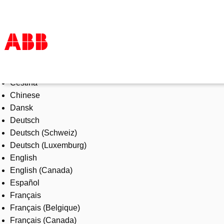
Select Language
Products & Solutions
Čeština
Industries
Chinese
Services
Dansk
About us
Deutsch
Where to buy
Deutsch (Schweiz)
Contact us
Deutsch (Luxemburg)
Careers
English
English (Canada)
Español
Français
Français (Belgique)
Français (Canada)