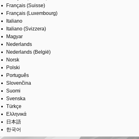
Français (Suisse)
Français (Luxembourg)
Italiano
Italiano (Svizzera)
Magyar
Nederlands
Nederlands (België)
Norsk
Polski
Português
Slovenčina
Suomi
Svenska
Türkçe
Ελληνικά
日本語
한국어