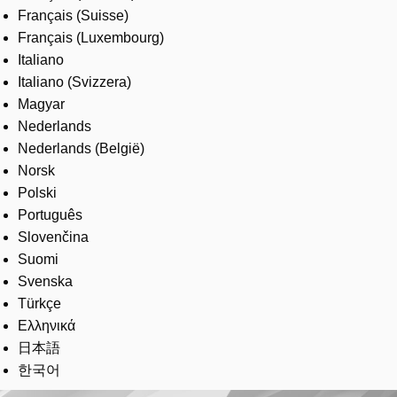
Français (Suisse)
Français (Luxembourg)
Italiano
Italiano (Svizzera)
Magyar
Nederlands
Nederlands (België)
Norsk
Polski
Português
Slovenčina
Suomi
Svenska
Türkçe
Ελληνικά
日本語
한국어