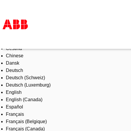
Select Language
Products & Solutions
Čeština
Industries
Chinese
Services
Dansk
About us
Deutsch
Where to buy
Deutsch (Schweiz)
Contact us
Deutsch (Luxemburg)
Careers
English
English (Canada)
Español
Français
Français (Belgique)
Français (Canada)