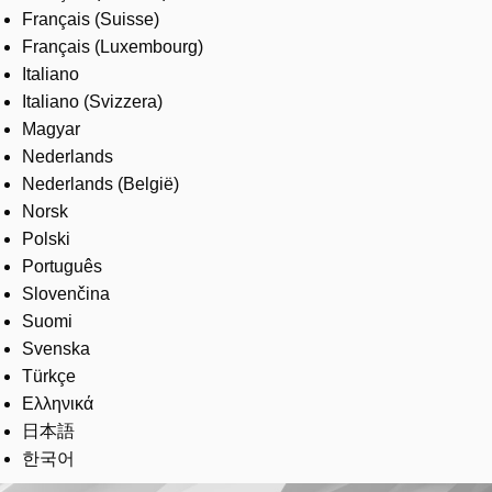
Français (Suisse)
Français (Luxembourg)
Italiano
Italiano (Svizzera)
Magyar
Nederlands
Nederlands (België)
Norsk
Polski
Português
Slovenčina
Suomi
Svenska
Türkçe
Ελληνικά
日本語
한국어