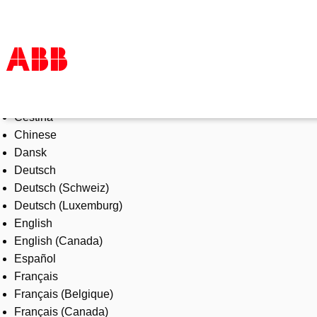
Select Language
Products & Solutions
Čeština
Industries
Chinese
Services
Dansk
About us
Deutsch
Where to buy
Deutsch (Schweiz)
Contact us
Deutsch (Luxemburg)
Careers
English
English (Canada)
Español
Français
Français (Belgique)
Français (Canada)