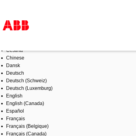
Select Language
Products & Solutions
Čeština
Industries
Chinese
Services
Dansk
About us
Deutsch
Where to buy
Deutsch (Schweiz)
Contact us
Deutsch (Luxemburg)
Careers
English
English (Canada)
Español
Français
Français (Belgique)
Français (Canada)