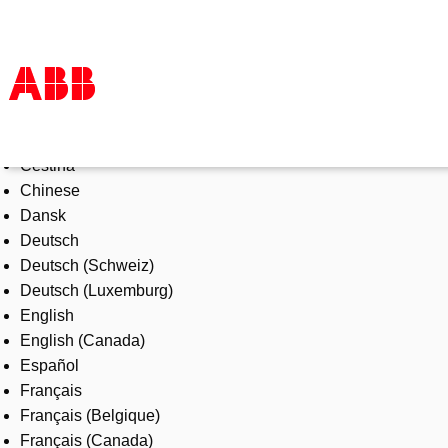
Select Language
Products & Solutions
Čeština
Industries
Chinese
Services
Dansk
About us
Deutsch
Where to buy
Deutsch (Schweiz)
Contact us
Deutsch (Luxemburg)
Careers
English
English (Canada)
Español
Français
Français (Belgique)
Français (Canada)