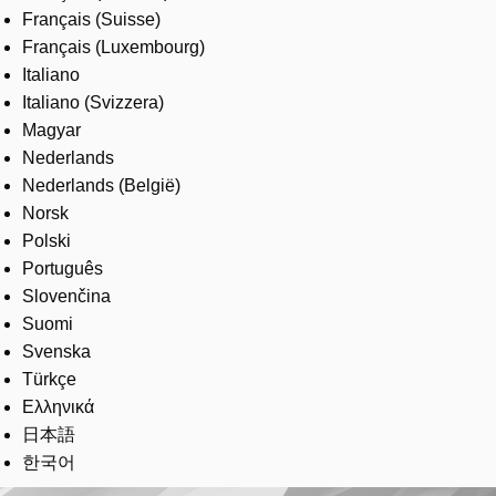
Français (Suisse)
Français (Luxembourg)
Italiano
Italiano (Svizzera)
Magyar
Nederlands
Nederlands (België)
Norsk
Polski
Português
Slovenčina
Suomi
Svenska
Türkçe
Ελληνικά
日本語
한국어