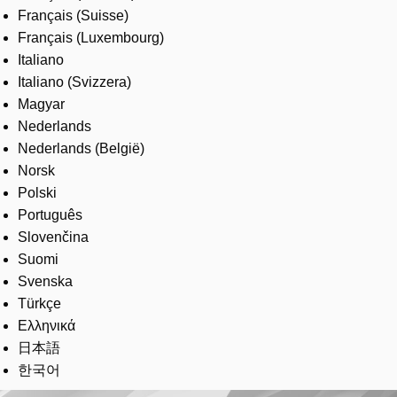
Français (Suisse)
Français (Luxembourg)
Italiano
Italiano (Svizzera)
Magyar
Nederlands
Nederlands (België)
Norsk
Polski
Português
Slovenčina
Suomi
Svenska
Türkçe
Ελληνικά
日本語
한국어