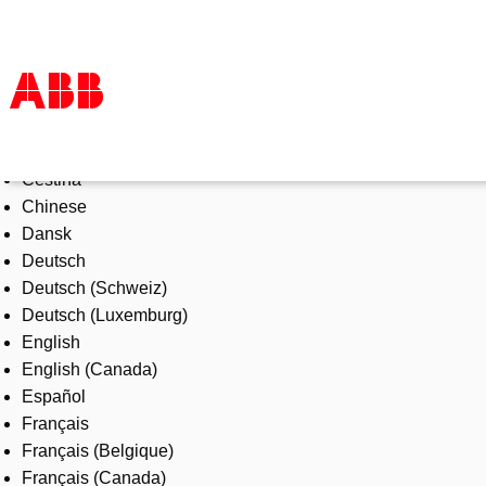
Select Language
Products & Solutions
Čeština
Industries
Chinese
Services
Dansk
About us
Deutsch
Where to buy
Deutsch (Schweiz)
Contact us
Deutsch (Luxemburg)
Careers
English
English (Canada)
Español
Français
Français (Belgique)
Français (Canada)