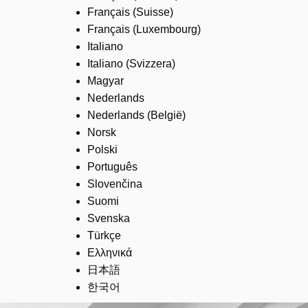
Français (Suisse)
Français (Luxembourg)
Italiano
Italiano (Svizzera)
Magyar
Nederlands
Nederlands (België)
Norsk
Polski
Português
Slovenčina
Suomi
Svenska
Türkçe
Ελληνικά
日本語
한국어