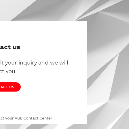
act us
t your inquiry and we will
ct you
ACT US
act your
ABB Contact Center