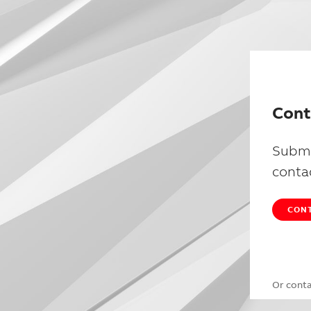
Cont
Submi
conta
CONT
Or cont