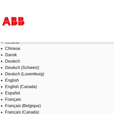
Select Language
Products & Solutions
Čeština
Industries
Chinese
Services
Dansk
About us
Deutsch
Where to buy
Deutsch (Schweiz)
Contact us
Deutsch (Luxemburg)
Careers
English
English (Canada)
Español
Français
Français (Belgique)
Français (Canada)