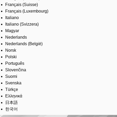
Français (Suisse)
Français (Luxembourg)
Italiano
Italiano (Svizzera)
Magyar
Nederlands
Nederlands (België)
Norsk
Polski
Português
Slovenčina
Suomi
Svenska
Türkçe
Ελληνικά
日本語
한국어