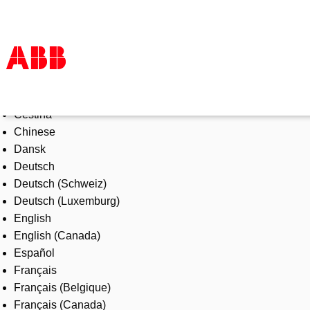
Select Language
Products & Solutions
Čeština
Industries
Chinese
Services
Dansk
About us
Deutsch
Where to buy
Deutsch (Schweiz)
Contact us
Deutsch (Luxemburg)
Careers
English
English (Canada)
Español
Français
Français (Belgique)
Français (Canada)