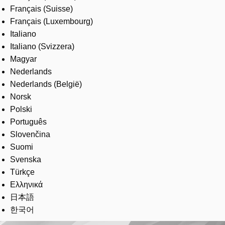
Français (Suisse)
Français (Luxembourg)
Italiano
Italiano (Svizzera)
Magyar
Nederlands
Nederlands (België)
Norsk
Polski
Português
Slovenčina
Suomi
Svenska
Türkçe
Ελληνικά
日本語
한국어