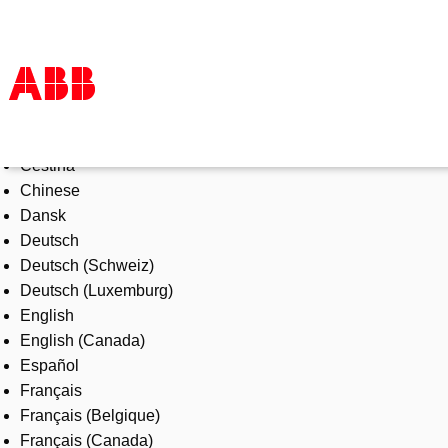
Select Language
Products & Solutions
Čeština
Industries
Chinese
Services
Dansk
About us
Deutsch
Where to buy
Deutsch (Schweiz)
Contact us
Deutsch (Luxemburg)
Careers
English
English (Canada)
Español
Français
Français (Belgique)
Français (Canada)