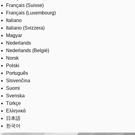
Français (Suisse)
Français (Luxembourg)
Italiano
Italiano (Svizzera)
Magyar
Nederlands
Nederlands (België)
Norsk
Polski
Português
Slovenčina
Suomi
Svenska
Türkçe
Ελληνικά
日本語
한국어