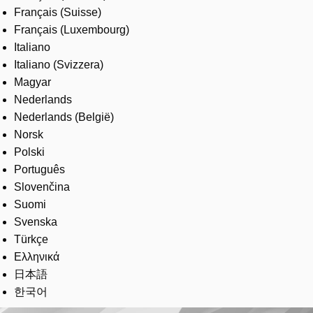
Français (Suisse)
Français (Luxembourg)
Italiano
Italiano (Svizzera)
Magyar
Nederlands
Nederlands (België)
Norsk
Polski
Português
Slovenčina
Suomi
Svenska
Türkçe
Ελληνικά
日本語
한국어