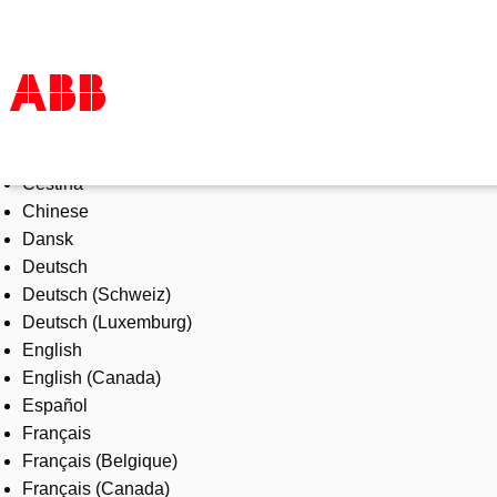
Select Language
Products & Solutions
Čeština
Industries
Chinese
Services
Dansk
About us
Deutsch
Where to buy
Deutsch (Schweiz)
Contact us
Deutsch (Luxemburg)
Careers
English
English (Canada)
Español
Français
Français (Belgique)
Français (Canada)