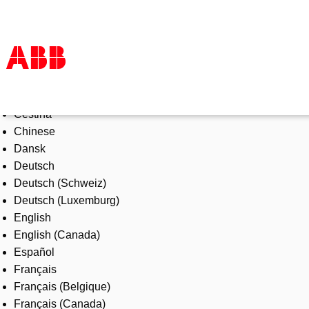
Select Language
Products & Solutions
Čeština
Industries
Chinese
Services
Dansk
About us
Deutsch
Where to buy
Deutsch (Schweiz)
Contact us
Deutsch (Luxemburg)
Careers
English
English (Canada)
Español
Français
Français (Belgique)
Français (Canada)