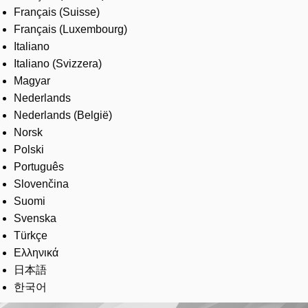
Français (Suisse)
Français (Luxembourg)
Italiano
Italiano (Svizzera)
Magyar
Nederlands
Nederlands (België)
Norsk
Polski
Português
Slovenčina
Suomi
Svenska
Türkçe
Ελληνικά
日本語
한국어