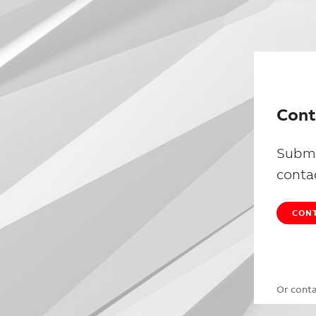
Cont
Submi
conta
CONT
Or cont