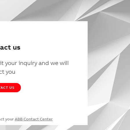
act us
t your inquiry and we will
ct you
ACT US
act your
ABB Contact Center