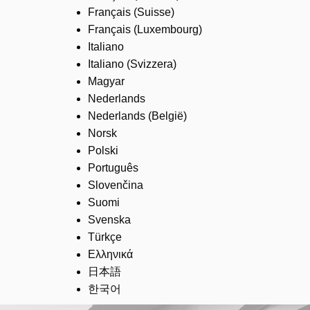
Français (Suisse)
Français (Luxembourg)
Italiano
Italiano (Svizzera)
Magyar
Nederlands
Nederlands (België)
Norsk
Polski
Português
Slovenčina
Suomi
Svenska
Türkçe
Ελληνικά
日本語
한국어