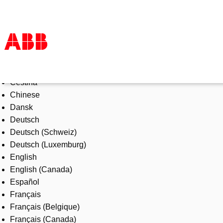
Select Language
Products & Solutions
Čeština
Industries
Chinese
Services
Dansk
About us
Deutsch
Where to buy
Deutsch (Schweiz)
Contact us
Deutsch (Luxemburg)
Careers
English
English (Canada)
Español
Français
Français (Belgique)
Français (Canada)