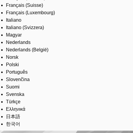
Français (Suisse)
Français (Luxembourg)
Italiano
Italiano (Svizzera)
Magyar
Nederlands
Nederlands (België)
Norsk
Polski
Português
Slovenčina
Suomi
Svenska
Türkçe
Ελληνικά
日本語
한국어