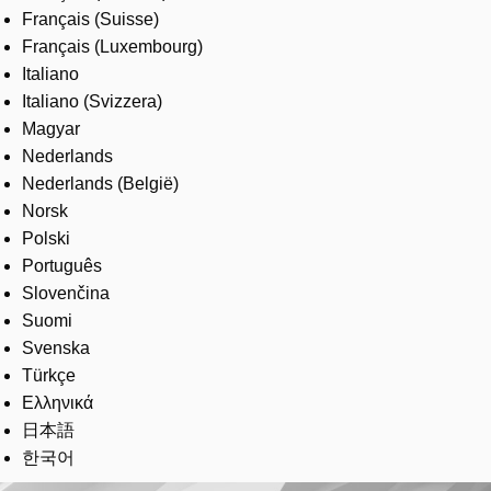
Français (Suisse)
Français (Luxembourg)
Italiano
Italiano (Svizzera)
Magyar
Nederlands
Nederlands (België)
Norsk
Polski
Português
Slovenčina
Suomi
Svenska
Türkçe
Ελληνικά
日本語
한국어