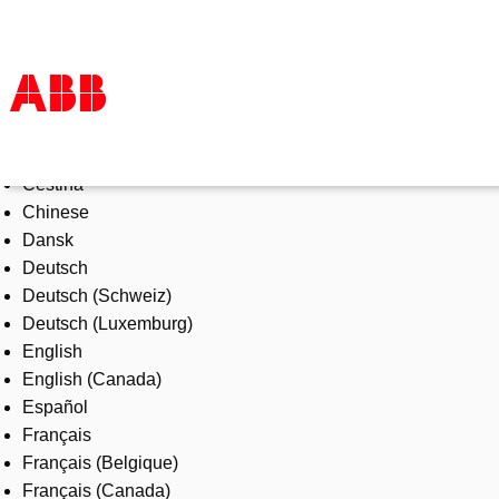
Select Language
Products & Solutions
Čeština
Industries
Chinese
Services
Dansk
About us
Deutsch
Where to buy
Deutsch (Schweiz)
Contact us
Deutsch (Luxemburg)
Careers
English
English (Canada)
Español
Français
Français (Belgique)
Français (Canada)