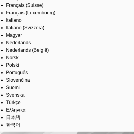
Français (Suisse)
Français (Luxembourg)
Italiano
Italiano (Svizzera)
Magyar
Nederlands
Nederlands (België)
Norsk
Polski
Português
Slovenčina
Suomi
Svenska
Türkçe
Ελληνικά
日本語
한국어