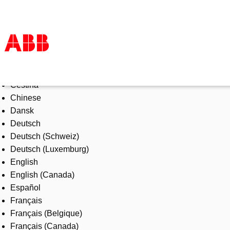
Select Language
Products & Solutions
Čeština
Industries
Chinese
Services
Dansk
About us
Deutsch
Where to buy
Deutsch (Schweiz)
Contact us
Deutsch (Luxemburg)
Careers
English
English (Canada)
Español
Français
Français (Belgique)
Français (Canada)