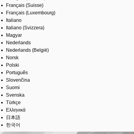
Français (Suisse)
Français (Luxembourg)
Italiano
Italiano (Svizzera)
Magyar
Nederlands
Nederlands (België)
Norsk
Polski
Português
Slovenčina
Suomi
Svenska
Türkçe
Ελληνικά
日本語
한국어