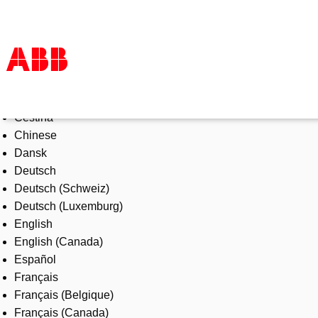
Select Language
Products & Solutions
Čeština
Industries
Chinese
Services
Dansk
About us
Deutsch
Where to buy
Deutsch (Schweiz)
Contact us
Deutsch (Luxemburg)
Careers
English
English (Canada)
Español
Français
Français (Belgique)
Français (Canada)