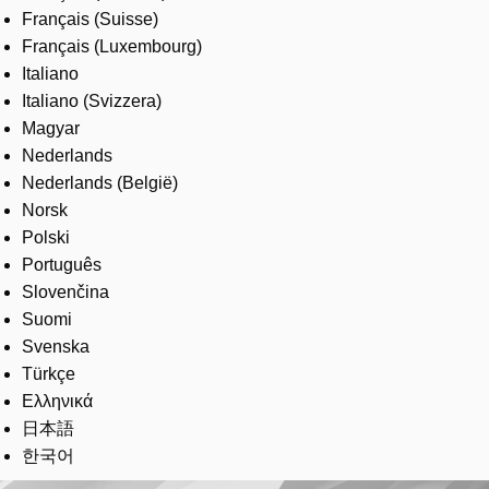
Français (Suisse)
Français (Luxembourg)
Italiano
Italiano (Svizzera)
Magyar
Nederlands
Nederlands (België)
Norsk
Polski
Português
Slovenčina
Suomi
Svenska
Türkçe
Ελληνικά
日本語
한국어