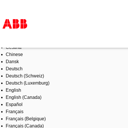
Select Language
Products & Solutions
Čeština
Industries
Chinese
Services
Dansk
About us
Deutsch
Where to buy
Deutsch (Schweiz)
Contact us
Deutsch (Luxemburg)
Careers
English
English (Canada)
Español
Français
Français (Belgique)
Français (Canada)