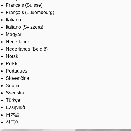
Français (Suisse)
Français (Luxembourg)
Italiano
Italiano (Svizzera)
Magyar
Nederlands
Nederlands (België)
Norsk
Polski
Português
Slovenčina
Suomi
Svenska
Türkçe
Ελληνικά
日本語
한국어