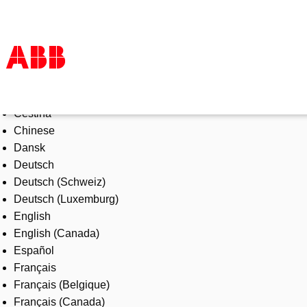
Select Language
Products & Solutions
Čeština
Industries
Chinese
Services
Dansk
About us
Deutsch
Where to buy
Deutsch (Schweiz)
Contact us
Deutsch (Luxemburg)
Careers
English
English (Canada)
Español
Français
Français (Belgique)
Français (Canada)