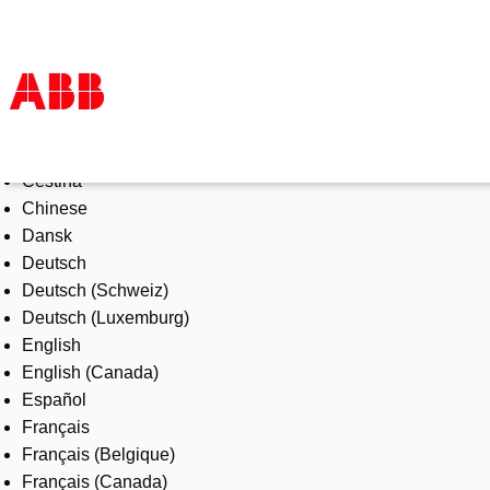
Select Language
Products & Solutions
Čeština
Industries
Chinese
Services
Dansk
About us
Deutsch
Where to buy
Deutsch (Schweiz)
Contact us
Deutsch (Luxemburg)
Careers
English
English (Canada)
Español
Français
Français (Belgique)
Français (Canada)