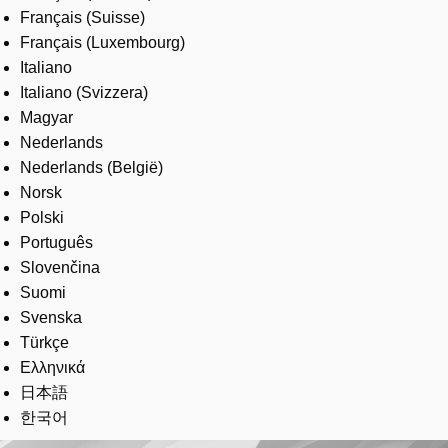
Français (Suisse)
Français (Luxembourg)
Italiano
Italiano (Svizzera)
Magyar
Nederlands
Nederlands (België)
Norsk
Polski
Português
Slovenčina
Suomi
Svenska
Türkçe
Ελληνικά
日本語
한국어