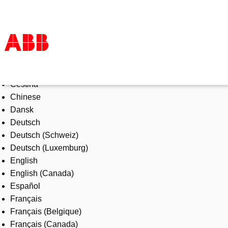
Select Language
Products & Solutions
Čeština
Industries
Chinese
Services
Dansk
About us
Deutsch
Where to buy
Deutsch (Schweiz)
Contact us
Deutsch (Luxemburg)
Careers
English
English (Canada)
Español
Français
Français (Belgique)
Français (Canada)