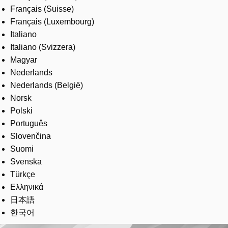
Français (Suisse)
Français (Luxembourg)
Italiano
Italiano (Svizzera)
Magyar
Nederlands
Nederlands (België)
Norsk
Polski
Português
Slovenčina
Suomi
Svenska
Türkçe
Ελληνικά
日本語
한국어