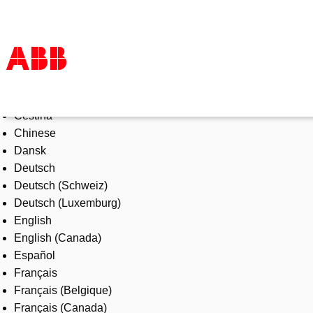
Select Language
Products & Solutions
Čeština
Industries
Chinese
Services
Dansk
About us
Deutsch
Where to buy
Deutsch (Schweiz)
Contact us
Deutsch (Luxemburg)
Careers
English
English (Canada)
Español
Français
Français (Belgique)
Français (Canada)