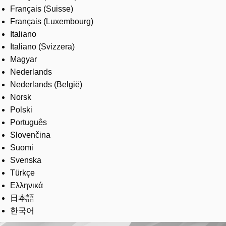
Français (Suisse)
Français (Luxembourg)
Italiano
Italiano (Svizzera)
Magyar
Nederlands
Nederlands (België)
Norsk
Polski
Português
Slovenčina
Suomi
Svenska
Türkçe
Ελληνικά
日本語
한국어