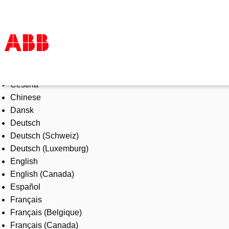
Select Language
Products & Solutions
Čeština
Industries
Chinese
Services
Dansk
About us
Deutsch
Where to buy
Deutsch (Schweiz)
Contact us
Deutsch (Luxemburg)
Careers
English
English (Canada)
Español
Français
Français (Belgique)
Français (Canada)