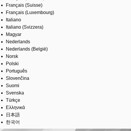
Français (Suisse)
Français (Luxembourg)
Italiano
Italiano (Svizzera)
Magyar
Nederlands
Nederlands (België)
Norsk
Polski
Português
Slovenčina
Suomi
Svenska
Türkçe
Ελληνικά
日本語
한국어