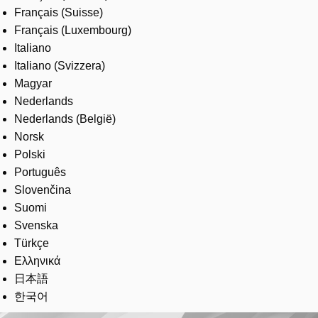
Français (Suisse)
Français (Luxembourg)
Italiano
Italiano (Svizzera)
Magyar
Nederlands
Nederlands (België)
Norsk
Polski
Português
Slovenčina
Suomi
Svenska
Türkçe
Ελληνικά
日本語
한국어