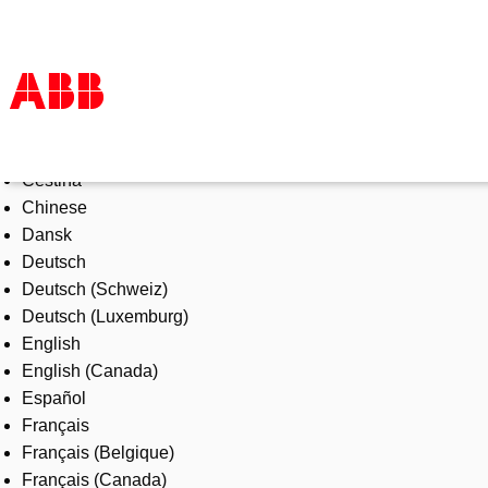
Select Language
Products & Solutions
Čeština
Industries
Chinese
Services
Dansk
About us
Deutsch
Where to buy
Deutsch (Schweiz)
Contact us
Deutsch (Luxemburg)
Careers
English
English (Canada)
Español
Français
Français (Belgique)
Français (Canada)