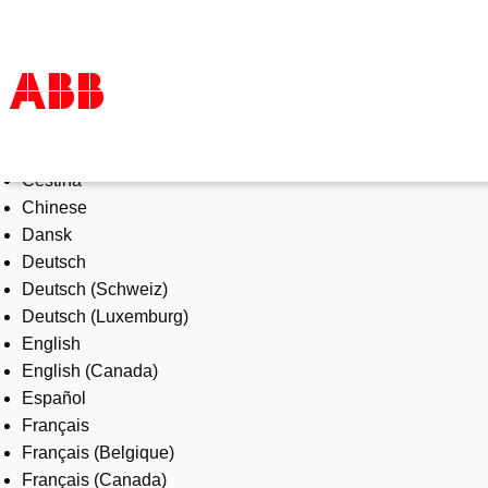
Select Language
Products & Solutions
Čeština
Industries
Chinese
Services
Dansk
About us
Deutsch
Where to buy
Deutsch (Schweiz)
Contact us
Deutsch (Luxemburg)
Careers
English
English (Canada)
Español
Français
Français (Belgique)
Français (Canada)