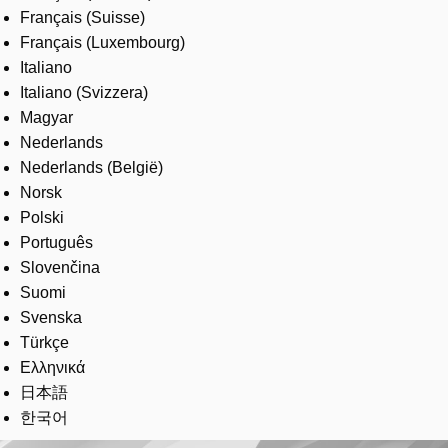
Français (Suisse)
Français (Luxembourg)
Italiano
Italiano (Svizzera)
Magyar
Nederlands
Nederlands (België)
Norsk
Polski
Português
Slovenčina
Suomi
Svenska
Türkçe
Ελληνικά
日本語
한국어