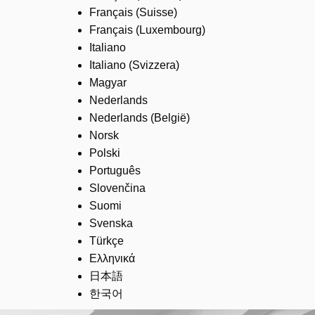
Français (Suisse)
Français (Luxembourg)
Italiano
Italiano (Svizzera)
Magyar
Nederlands
Nederlands (België)
Norsk
Polski
Português
Slovenčina
Suomi
Svenska
Türkçe
Ελληνικά
日本語
한국어