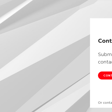
Cont
Submi
conta
CONT
Or cont