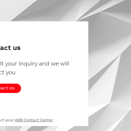
act us
t your inquiry and we will
ct you
ACT US
act your
ABB Contact Center