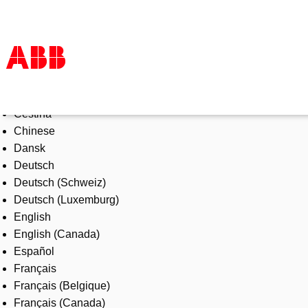
Select Language
Products & Solutions
Čeština
Industries
Chinese
Services
Dansk
About us
Deutsch
Where to buy
Deutsch (Schweiz)
Contact us
Deutsch (Luxemburg)
Careers
English
English (Canada)
Español
Français
Français (Belgique)
Français (Canada)