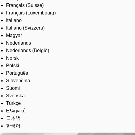
Français (Suisse)
Français (Luxembourg)
Italiano
Italiano (Svizzera)
Magyar
Nederlands
Nederlands (België)
Norsk
Polski
Português
Slovenčina
Suomi
Svenska
Türkçe
Ελληνικά
日本語
한국어