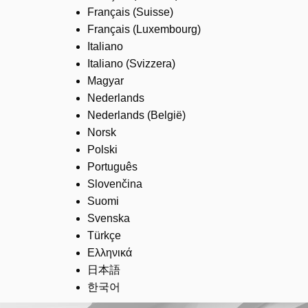
Français (Suisse)
Français (Luxembourg)
Italiano
Italiano (Svizzera)
Magyar
Nederlands
Nederlands (België)
Norsk
Polski
Português
Slovenčina
Suomi
Svenska
Türkçe
Ελληνικά
日本語
한국어