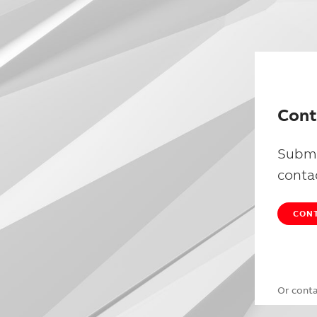
Cont
Submi
conta
CONT
Or cont