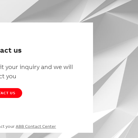
act us
t your inquiry and we will
ct you
ACT US
act your
ABB Contact Center