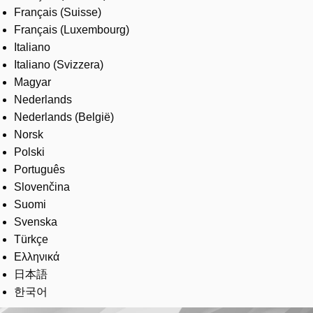
Français (Suisse)
Français (Luxembourg)
Italiano
Italiano (Svizzera)
Magyar
Nederlands
Nederlands (België)
Norsk
Polski
Português
Slovenčina
Suomi
Svenska
Türkçe
Ελληνικά
日本語
한국어