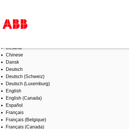
Select Language
Products & Solutions
Čeština
Industries
Chinese
Services
Dansk
About us
Deutsch
Where to buy
Deutsch (Schweiz)
Contact us
Deutsch (Luxemburg)
Careers
English
English (Canada)
Español
Français
Français (Belgique)
Français (Canada)