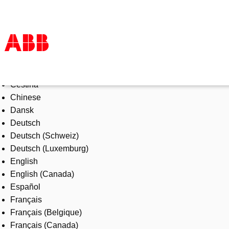
Select Language
Products & Solutions
Čeština
Industries
Chinese
Services
Dansk
About us
Deutsch
Where to buy
Deutsch (Schweiz)
Contact us
Deutsch (Luxemburg)
Careers
English
English (Canada)
Español
Français
Français (Belgique)
Français (Canada)