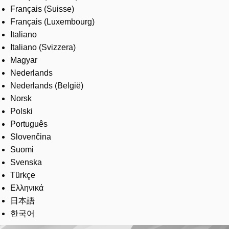
Français (Suisse)
Français (Luxembourg)
Italiano
Italiano (Svizzera)
Magyar
Nederlands
Nederlands (België)
Norsk
Polski
Português
Slovenčina
Suomi
Svenska
Türkçe
Ελληνικά
日本語
한국어