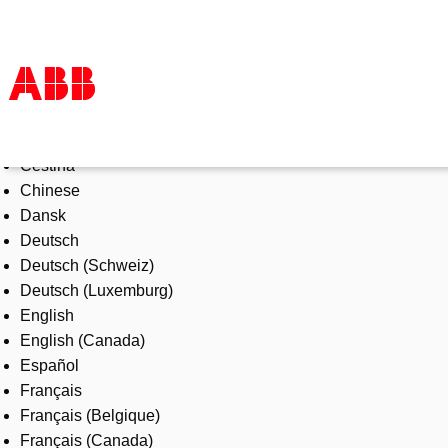
Select Language
Products & Solutions
Čeština
Industries
Chinese
Services
Dansk
About us
Deutsch
Where to buy
Deutsch (Schweiz)
Contact us
Deutsch (Luxemburg)
Careers
English
English (Canada)
Español
Français
Français (Belgique)
Français (Canada)