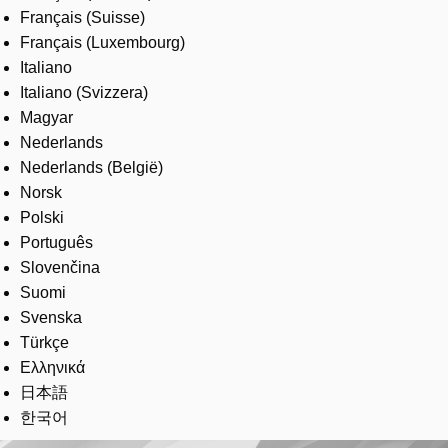
Français (Suisse)
Français (Luxembourg)
Italiano
Italiano (Svizzera)
Magyar
Nederlands
Nederlands (België)
Norsk
Polski
Português
Slovenčina
Suomi
Svenska
Türkçe
Ελληνικά
日本語
한국어