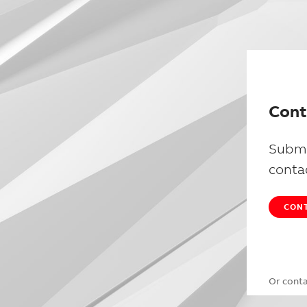
Cont
Submi
conta
CONT
Or cont