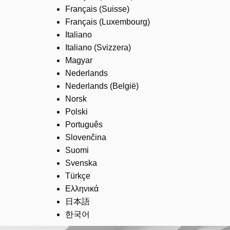
Français (Suisse)
Français (Luxembourg)
Italiano
Italiano (Svizzera)
Magyar
Nederlands
Nederlands (België)
Norsk
Polski
Português
Slovenčina
Suomi
Svenska
Türkçe
Ελληνικά
日本語
한국어