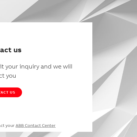
act us
t your inquiry and we will
ct you
ACT US
act your
ABB Contact Center