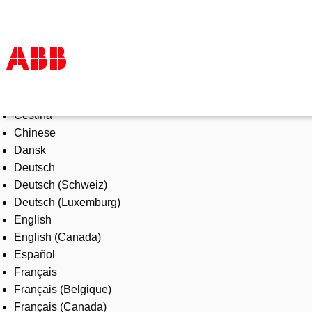
Select Language
Products & Solutions
Čeština
Industries
Chinese
Services
Dansk
About us
Deutsch
Where to buy
Deutsch (Schweiz)
Contact us
Deutsch (Luxemburg)
Careers
English
English (Canada)
Español
Français
Français (Belgique)
Français (Canada)