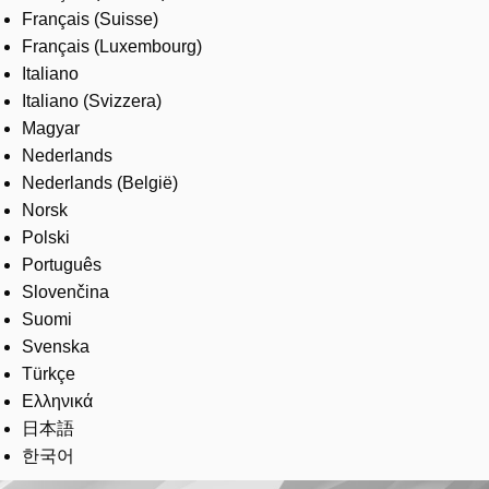
Français (Suisse)
Français (Luxembourg)
Italiano
Italiano (Svizzera)
Magyar
Nederlands
Nederlands (België)
Norsk
Polski
Português
Slovenčina
Suomi
Svenska
Türkçe
Ελληνικά
日本語
한국어