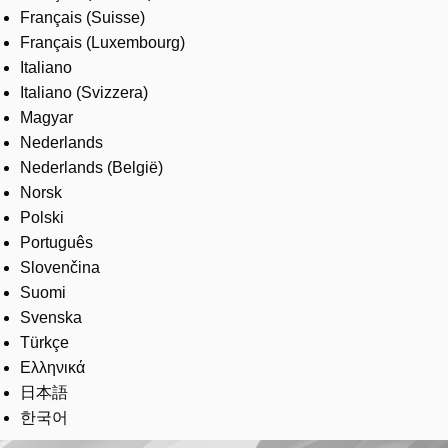
Français (Suisse)
Français (Luxembourg)
Italiano
Italiano (Svizzera)
Magyar
Nederlands
Nederlands (België)
Norsk
Polski
Português
Slovenčina
Suomi
Svenska
Türkçe
Ελληνικά
日本語
한국어