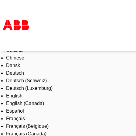
Select Language
Products & Solutions
Čeština
Industries
Chinese
Services
Dansk
About us
Deutsch
Where to buy
Deutsch (Schweiz)
Contact us
Deutsch (Luxemburg)
Careers
English
English (Canada)
Español
Français
Français (Belgique)
Français (Canada)