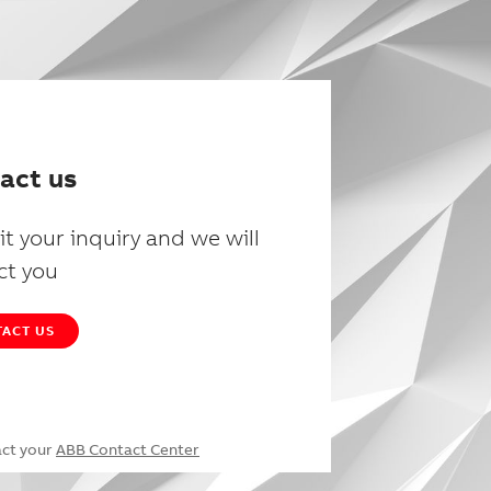
act us
t your inquiry and we will
ct you
ACT US
act your
ABB Contact Center