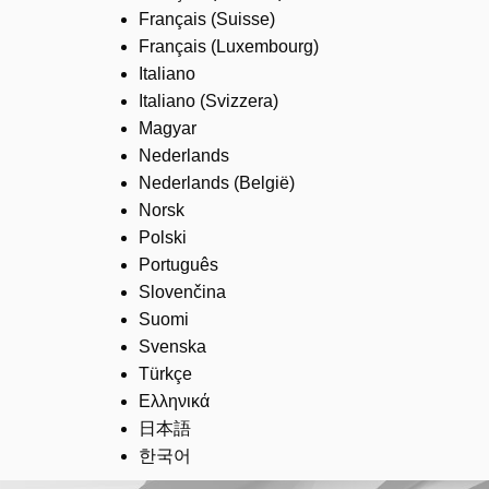
Français (Suisse)
Français (Luxembourg)
Italiano
Italiano (Svizzera)
Magyar
Nederlands
Nederlands (België)
Norsk
Polski
Português
Slovenčina
Suomi
Svenska
Türkçe
Ελληνικά
日本語
한국어