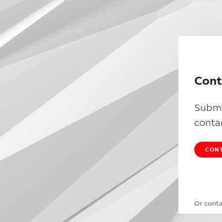
Cont
Submi
conta
CONT
Or cont