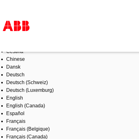
Select Language
Products & Solutions
Čeština
Industries
Chinese
Services
Dansk
About us
Deutsch
Where to buy
Deutsch (Schweiz)
Contact us
Deutsch (Luxemburg)
Careers
English
English (Canada)
Español
Français
Français (Belgique)
Français (Canada)