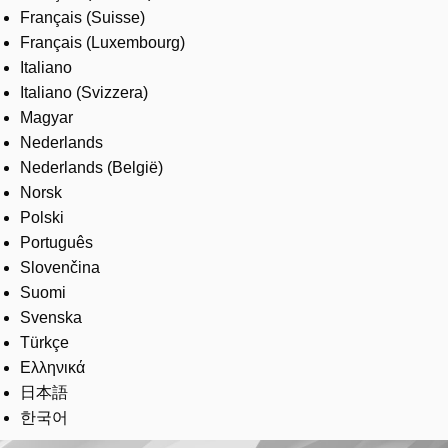
Français (Suisse)
Français (Luxembourg)
Italiano
Italiano (Svizzera)
Magyar
Nederlands
Nederlands (België)
Norsk
Polski
Português
Slovenčina
Suomi
Svenska
Türkçe
Ελληνικά
日本語
한국어