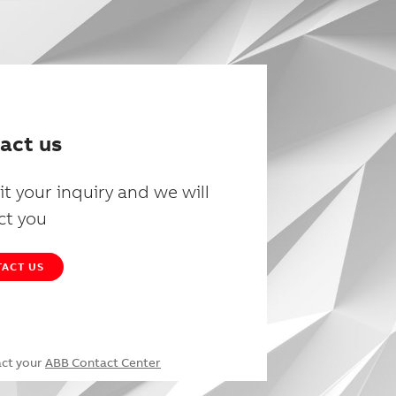
act us
t your inquiry and we will
ct you
ACT US
act your
ABB Contact Center