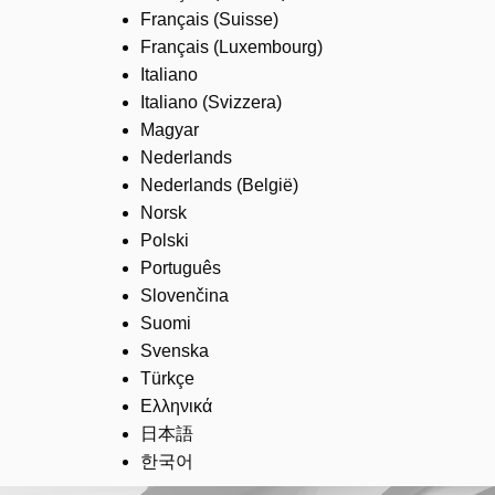
Français (Suisse)
Français (Luxembourg)
Italiano
Italiano (Svizzera)
Magyar
Nederlands
Nederlands (België)
Norsk
Polski
Português
Slovenčina
Suomi
Svenska
Türkçe
Ελληνικά
日本語
한국어