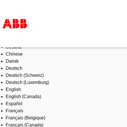
Select Language
Products & Solutions
Čeština
Industries
Chinese
Services
Dansk
About us
Deutsch
Where to buy
Deutsch (Schweiz)
Contact us
Deutsch (Luxemburg)
Careers
English
English (Canada)
Español
Français
Français (Belgique)
Français (Canada)