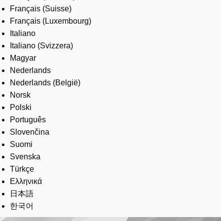
Français (Suisse)
Français (Luxembourg)
Italiano
Italiano (Svizzera)
Magyar
Nederlands
Nederlands (België)
Norsk
Polski
Português
Slovenčina
Suomi
Svenska
Türkçe
Ελληνικά
日本語
한국어