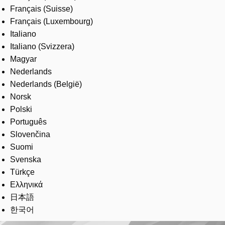
Français (Suisse)
Français (Luxembourg)
Italiano
Italiano (Svizzera)
Magyar
Nederlands
Nederlands (België)
Norsk
Polski
Português
Slovenčina
Suomi
Svenska
Türkçe
Ελληνικά
日本語
한국어