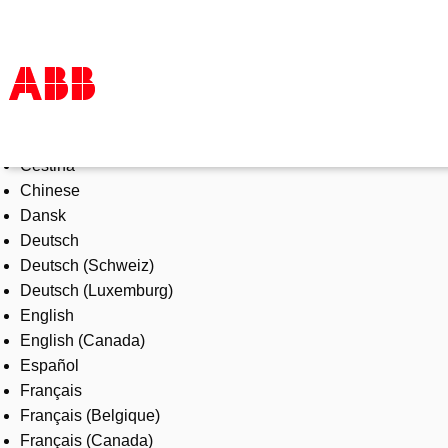
Select Language
Products & Solutions
Čeština
Industries
Chinese
Services
Dansk
About us
Deutsch
Where to buy
Deutsch (Schweiz)
Contact us
Deutsch (Luxemburg)
Careers
English
English (Canada)
Español
Français
Français (Belgique)
Français (Canada)