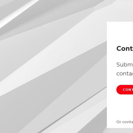
Cont
Submi
conta
CONT
Or cont