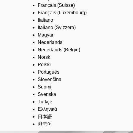
Français (Suisse)
Français (Luxembourg)
Italiano
Italiano (Svizzera)
Magyar
Nederlands
Nederlands (België)
Norsk
Polski
Português
Slovenčina
Suomi
Svenska
Türkçe
Ελληνικά
日本語
한국어