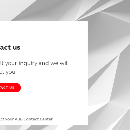
act us
t your inquiry and we will
ct you
ACT US
act your
ABB Contact Center