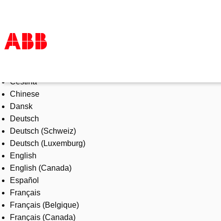
Select Language
Products & Solutions
Čeština
Industries
Chinese
Services
Dansk
About us
Deutsch
Where to buy
Deutsch (Schweiz)
Contact us
Deutsch (Luxemburg)
Careers
English
English (Canada)
Español
Français
Français (Belgique)
Français (Canada)