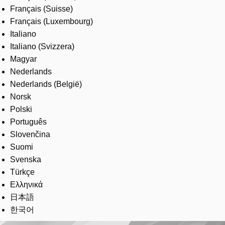
Français (Suisse)
Français (Luxembourg)
Italiano
Italiano (Svizzera)
Magyar
Nederlands
Nederlands (België)
Norsk
Polski
Português
Slovenčina
Suomi
Svenska
Türkçe
Ελληνικά
日本語
한국어