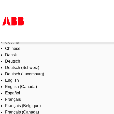
Select Language
Products & Solutions
Čeština
Industries
Chinese
Services
Dansk
About us
Deutsch
Where to buy
Deutsch (Schweiz)
Contact us
Deutsch (Luxemburg)
Careers
English
English (Canada)
Español
Français
Français (Belgique)
Français (Canada)