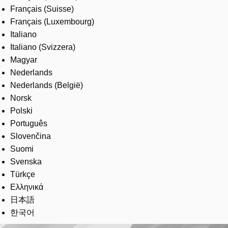
Français (Suisse)
Français (Luxembourg)
Italiano
Italiano (Svizzera)
Magyar
Nederlands
Nederlands (België)
Norsk
Polski
Português
Slovenčina
Suomi
Svenska
Türkçe
Ελληνικά
日本語
한국어