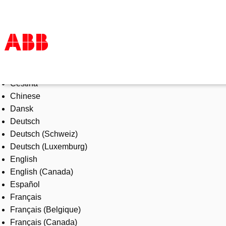
Select Language
Products & Solutions
Čeština
Industries
Chinese
Services
Dansk
About us
Deutsch
Where to buy
Deutsch (Schweiz)
Contact us
Deutsch (Luxemburg)
Careers
English
English (Canada)
Español
Français
Français (Belgique)
Français (Canada)