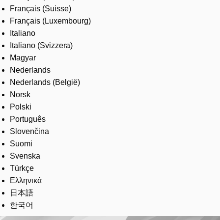
Français (Suisse)
Français (Luxembourg)
Italiano
Italiano (Svizzera)
Magyar
Nederlands
Nederlands (België)
Norsk
Polski
Português
Slovenčina
Suomi
Svenska
Türkçe
Ελληνικά
日本語
한국어